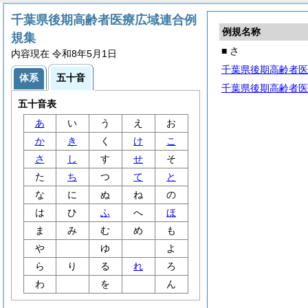
千葉県後期高齢者医療広域連合例
例規名称
規集
■ さ
内容現在 令和8年5月1日
千葉県後期高齢者医
体系
五十音
千葉県後期高齢者医
五十音表
あ
い
う
え
お
か
き
く
け
こ
さ
し
す
せ
そ
た
ち
つ
て
と
な
に
ぬ
ね
の
は
ひ
ふ
へ
ほ
ま
み
む
め
も
や
ゆ
よ
ら
り
る
れ
ろ
わ
を
ん