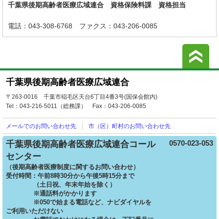
千葉県後期高齢者医療広域連合 資格保険料課 資格担当
電話：043-308-6768
ファクス：043-206-0085
こ
千葉県後期高齢者医療広域連合
〒263-0016 千葉市稲毛区天台6丁目4番3号(国保会館内)
Tel：043-216-5011（総務課）
Fax：043-206-0085
メールでの
お問い合わせ先
市（区）町村の
お問い合わせ先
0570-023-053
千葉県後期高齢者医療広域連合コール
センター
（後期高齢者医療制度に関するお問い合わせ）
受付時間：午前8時30分から午後5時15分まで
（土日祝、年末年始を除く）
※通話料がかかります
※050で始まる電話など、ナビダイヤルを
ご利用いただけない