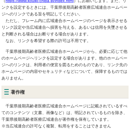
（
https://www.kouiki-chiba.jp/index.html
）にお願いします。また、リ
ンクを設定するときには、千葉県後期高齢者医療広域連合ホームペー
ジへのリンクである旨を明記してください。
ただし、フレーム内に広域連合ホームページのページを表示させる
リンク設定や当広域連合へ損害を与える、あるいは信用を失墜させる
と判断される場合はお断りする場合があります。
なお、リンクを希望する際の許可は不用です。
千葉県後期高齢者医療広域連合ホームページから、必要に応じて他
のホームページへリンクを設定する場合があります。他のホームペー
ジへのリンクは、利用者の便宜を図るためのものであり、リンク先の
ホームページの内容やセキュリティなどについて、保障するものでは
ありません。
著作権
千葉県後期高齢者医療広域連合ホームページに記載されているすべ
てのコンテンツ（文書、画像など）は、明記されているものを除き、
千葉県後期高齢者医療広域連合が著作権を保有しています。
※当広域連合の許可なく複製、転用をすることはできません