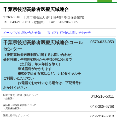
千葉県後期高齢者医療広域連合
〒263-0016 千葉市稲毛区天台6丁目4番3号(国保会館内)
Tel：043-216-5011（総務課）
Fax：043-206-0085
メールでの
お問い合わせ先
市（区）町村の
お問い合わせ先
0570-023-053
千葉県後期高齢者医療広域連合コール
センター
（後期高齢者医療制度に関するお問い合わせ）
受付時間：午前8時30分から午後5時15分まで
（土日祝、年末年始を除く）
※通話料がかかります
※050で始まる電話など、ナビダイヤルを
ご利用いただけない
お電話でおかけになる場合は、下記番号に
おかけください
制度の運営・広報・議会について
043-216-5011
（総務課）
保険料・被保険者証等について
043-308-6768
（資格保険料課）
医療の給付などについて
043-216-5013