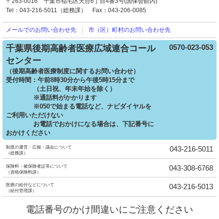
〒263-0016 千葉市稲毛区天台6丁目4番3号(国保会館内)
Tel：043-216-5011（総務課）
Fax：043-206-0085
メールでの
お問い合わせ先
市（区）町村の
お問い合わせ先
0570-023-053
千葉県後期高齢者医療広域連合コール
センター
（後期高齢者医療制度に関するお問い合わせ）
受付時間：午前8時30分から午後5時15分まで
（土日祝、年末年始を除く）
※通話料がかかります
※050で始まる電話など、ナビダイヤルを
ご利用いただけない
お電話でおかけになる場合は、下記番号に
おかけください
制度の運営・広報・議会について
043-216-5011
（総務課）
保険料・被保険者証等について
043-308-6768
（資格保険料課）
医療の給付などについて
043-216-5013
（給付管理課）
電話番号のかけ間違いにご注意ください