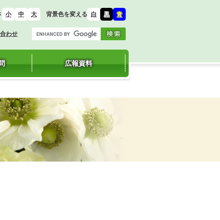
さ
背景色を変える
小
中
大
白
黒
青
合わせ
問
広報資料