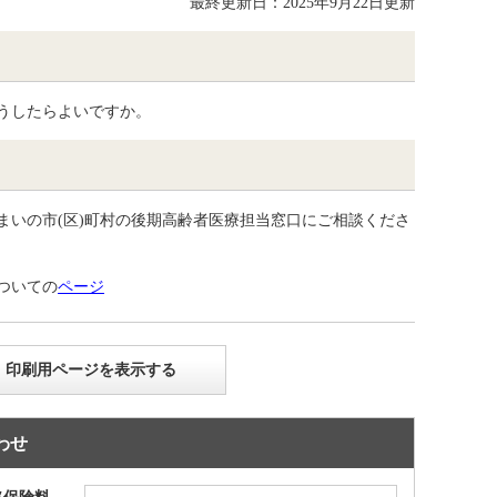
最終更新日：2025年9月22日更新
うしたらよいですか。
いの市(区)町村の後期高齢者医療担当窓口にご相談くださ
ついての
ページ
印刷用ページを表示する
わせ
格保険料