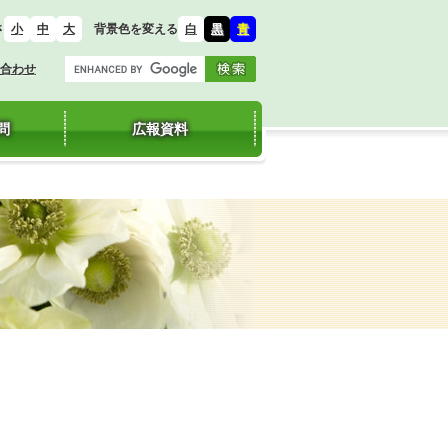
さ
背景色を変える
小
中
大
白
黒
青
合わせ
問
広報資料