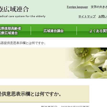
Foreign language
文字の大き
サイトマップ
お問い
葉県後期高齢者
広域連合議会
よくある質
医療広域連合
臓器提供意思表示欄とは何ですか。
提供意思表示欄とは何ですか。