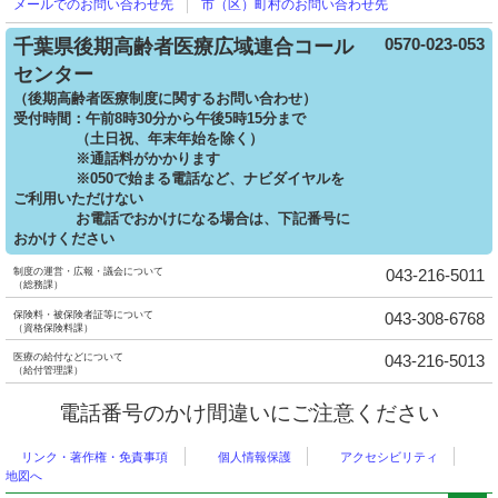
メールでの
お問い合わせ先
市（区）町村の
お問い合わせ先
0570-023-053
千葉県後期高齢者医療広域連合コール
センター
（後期高齢者医療制度に関するお問い合わせ）
受付時間：午前8時30分から午後5時15分まで
（土日祝、年末年始を除く）
※通話料がかかります
※050で始まる電話など、ナビダイヤルを
ご利用いただけない
お電話でおかけになる場合は、下記番号に
おかけください
制度の運営・広報・議会について
043-216-5011
（総務課）
保険料・被保険者証等について
043-308-6768
（資格保険料課）
医療の給付などについて
043-216-5013
（給付管理課）
電話番号のかけ間違いにご注意ください
リンク・著作権・免責事項
個人情報保護
アクセシビリティ
地図へ