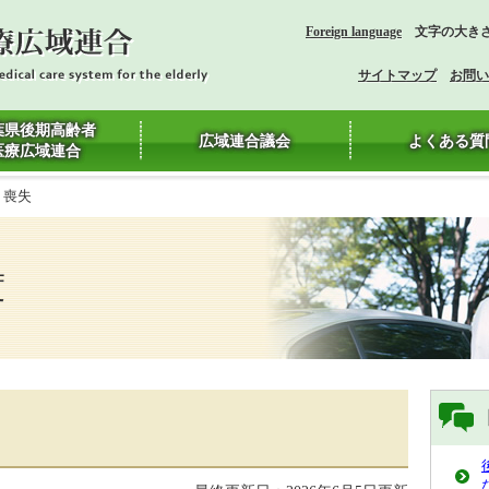
Foreign language
文字の大き
サイトマップ
お問い
葉県後期高齢者
広域連合議会
よくある質
医療広域連合
・喪失
度