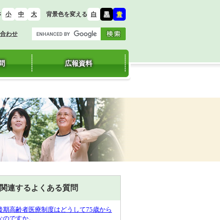
さ
背景色を変える
小
中
大
白
黒
青
合わせ
問
広報資料
関連するよくある質問
後期高齢者医療制度はどうして75歳から
なのですか。