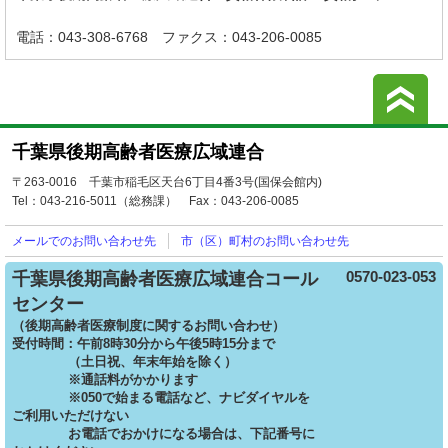
電話：043-308-6768
ファクス：043-206-0085
こ
千葉県後期高齢者医療広域連合
〒263-0016 千葉市稲毛区天台6丁目4番3号(国保会館内)
Tel：043-216-5011（総務課）
Fax：043-206-0085
メールでの
お問い合わせ先
市（区）町村の
お問い合わせ先
0570-023-053
千葉県後期高齢者医療広域連合コール
センター
（後期高齢者医療制度に関するお問い合わせ）
受付時間：午前8時30分から午後5時15分まで
（土日祝、年末年始を除く）
※通話料がかかります
※050で始まる電話など、ナビダイヤルを
ご利用いただけない
お電話でおかけになる場合は、下記番号に