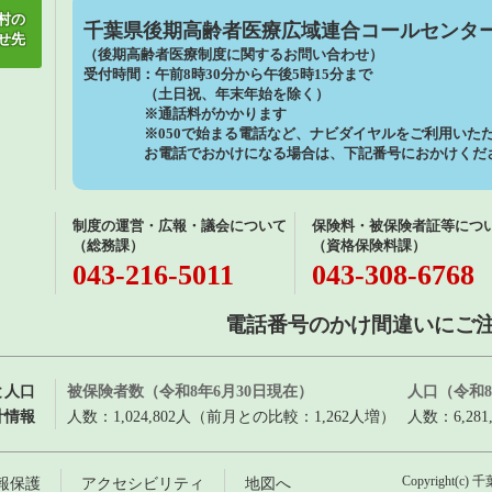
村の
千葉県後期高齢者医療広域連合コールセンタ
せ先
（後期高齢者医療制度に関するお問い合わせ）
受付時間：午前8時30分から午後5時15分まで
（土日祝、年末年始を除く）
※通話料がかかります
※050で始まる電話など、ナビダイヤルをご利用いただ
お電話でおかけになる場合は、下記番号におかけくだ
制度の運営・広報・議会について
保険料・被保険者証等につ
（総務課）
（資格保険料課）
043-216-5011
043-308-6768
電話番号のかけ間違いにご
と人口
被保険者数（令和8年6月30日現在）
人口（令和8
計情報
人数：1,024,802人（前月との比較：1,262人増）
人数：6,28
報保護
アクセシビリティ
地図へ
Copyright(c