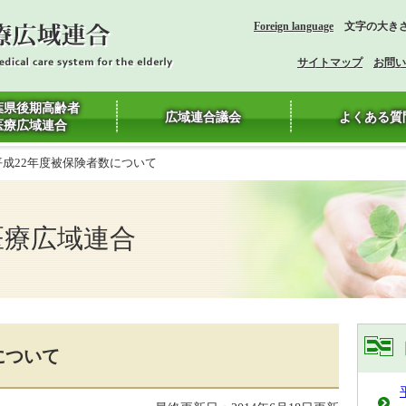
Foreign language
文字の大き
サイトマップ
お問い
葉県後期高齢者
広域連合議会
よくある質
医療広域連合
 平成22年度被保険者数について
医療広域連合
について