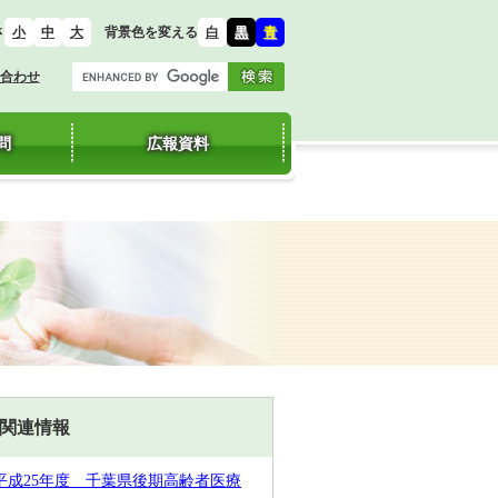
さ
背景色を変える
小
中
大
白
黒
青
合わせ
問
広報資料
関連情報
平成25年度 千葉県後期高齢者医療