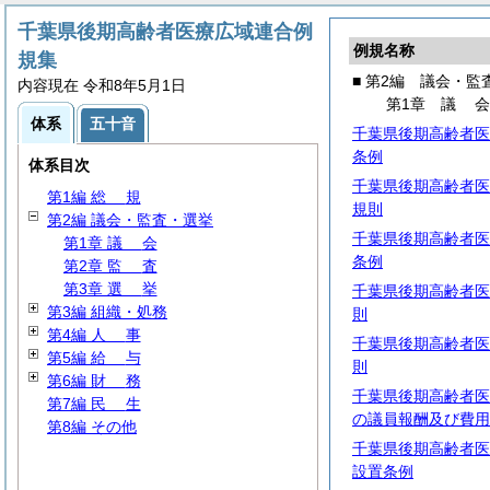
千葉県後期高齢者医療広域連合例
例規名称
規集
■ 第2編 議会・監
内容現在 令和8年5月1日
第1章
議
体系
五十音
千葉県後期高齢者医
条例
体系目次
千葉県後期高齢者医
第1編
総
規
規則
第2編 議会・監査・選挙
千葉県後期高齢者医
第1章
議
会
条例
第2章
監
査
第3章
選
挙
千葉県後期高齢者医
第3編 組織・処務
則
第4編
人
事
千葉県後期高齢者医
第5編
給
与
則
第6編
財
務
千葉県後期高齢者医
第7編
民
生
の議員報酬及び費用
第8編 その他
千葉県後期高齢者医
設置条例