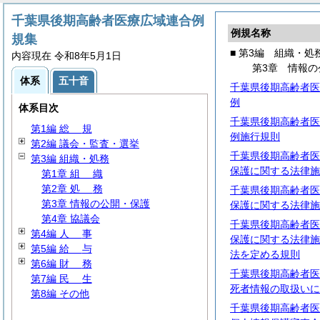
千葉県後期高齢者医療広域連合例
例規名称
規集
■ 第3編 組織・処
内容現在 令和8年5月1日
第3章 情報の
体系
五十音
千葉県後期高齢者医
例
体系目次
千葉県後期高齢者医
第1編
総
規
例施行規則
第2編 議会・監査・選挙
千葉県後期高齢者医
第3編 組織・処務
保護に関する法律施
第1章
組
織
第2章
処
務
千葉県後期高齢者医
第3章 情報の公開・保護
保護に関する法律施
第4章 協議会
千葉県後期高齢者医
第4編
人
事
保護に関する法律施
第5編
給
与
法を定める規則
第6編
財
務
千葉県後期高齢者医
第7編
民
生
死者情報の取扱いに
第8編 その他
千葉県後期高齢者医